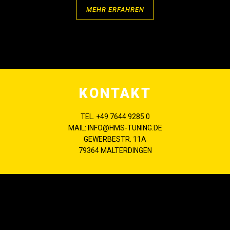
MEHR ERFAHREN
KONTAKT
TEL. +49 7644 9285 0
MAIL: INFO@HMS-TUNING.DE
GEWERBESTR. 11A
79364 MALTERDINGEN