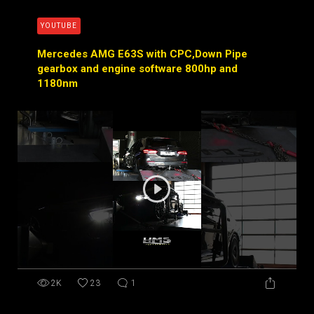
YOUTUBE
Mercedes AMG E63S with CPC,Down Pipe
gearbox and engine software 800hp and
1180nm
2K
23
1