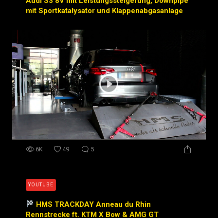
Audi S3 8V mit Leistungssteigerung, Downpipe
mit Sportkatalysator und Klappenabgasanlage
6K
49
5
YOUTUBE
HMS TRACKDAY Anneau du Rhin
Rennstrecke ft. KTM X Bow & AMG GT