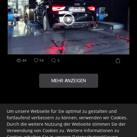
4K
54
3
MEHR ANZEIGEN
Um unsere Webseite für Sie optimal zu gestalten und
IMPRESSUM
fortlaufend verbessern zu können, verwenden wir Cookies.
Durch die weitere Nutzung der Webseite stimmen Sie der
DATENSCHUTZ
Verwendung von Cookies zu. Weitere Informationen zu
FRAGEN
Cookies erhalten Sie in unserer
Datenschutzerklärung
.