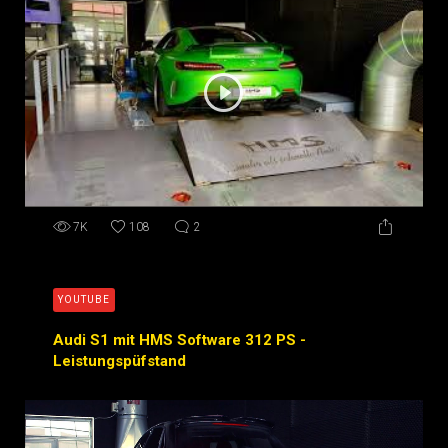
7K
108
2
YOUTUBE
Audi S1 mit HMS Software 312 PS -
Leistungspüfstand