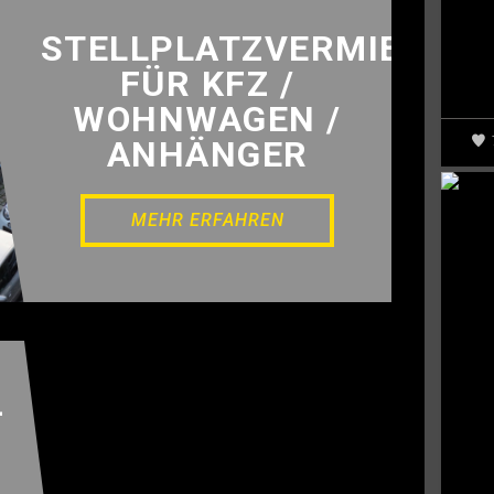
STELLPLATZVERMIETUN
FÜR KFZ /
WOHNWAGEN /
ANHÄNGER
MEHR ERFAHREN
–