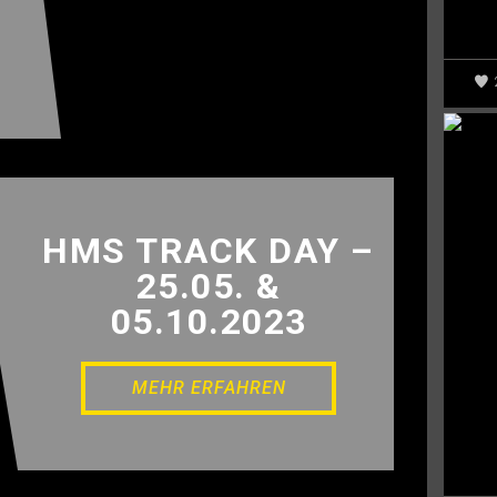
HMS TRACK DAY –
25.05. &
05.10.2023
MEHR ERFAHREN