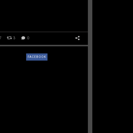
G
7
3
0
FACEBOOK