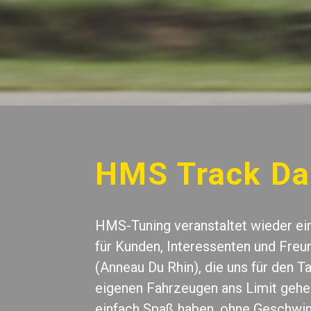
HMS Track Da
HMS-Tuning veranstaltet wieder ei
für Kunden, Interessenten und Fre
(Anneau Du Rhin), die uns für den Ta
eigenen Fahrzeugen ans Limit gehen
einfach Spaß haben, ohne Geschwin