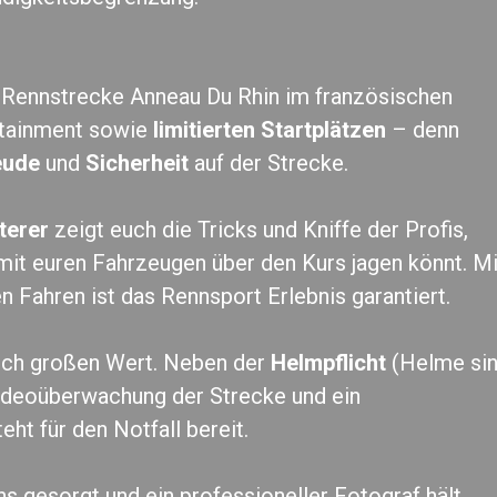
r Rennstrecke Anneau Du Rhin im französischen
rtainment sowie
limitierten Startplätzen
– denn
eude
und
Sicherheit
auf der Strecke.
terer
zeigt euch die Tricks und Kniffe der Profis,
 mit euren Fahrzeugen über den Kurs jagen könnt. Mi
n Fahren ist das Rennsport Erlebnis garantiert.
rlich großen Wert. Neben der
Helmpflicht
(Helme si
Videoüberwachung der Strecke und ein
ht für den Notfall bereit.
ns gesorgt und ein professioneller Fotograf hält