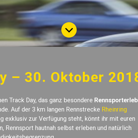
y – 30. Oktober 201
nen Track Day, das ganz besondere
Rennsporterleb
unde. Auf der 3 km langen Rennstrecke
Rheinring
g exklusiv zur Verfügung steht, könnt ihr mit euren
, Rennsport hautnah selbst erleben und natürlich
digkeitsbegrenzung.