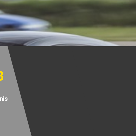
8
nis